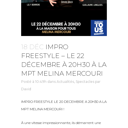
18 DÉC
IMPRO
FREESTYLE – LE 22
DÉCEMBRE À 20H30 À LA
MPT MELINA MERCOURI
Posté à 10:49h
dans
Actualités
,
Spectacles
par
David
IMPRO FREESTYLE LE 20 DECEMBRE A 20H30 A LA
MPT MELINA MERCOURI !
À une vitesse impressionnante, ils démarrent une