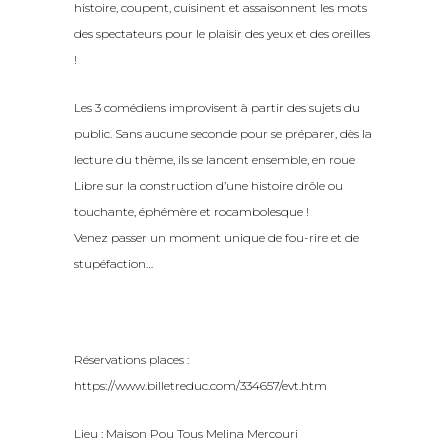
histoire, coupent, cuisinent et assaisonnent les mots
des spectateurs pour le plaisir des yeux et des oreilles
!
Les 3 comédiens improvisent à partir des sujets du
public. Sans aucune seconde pour se préparer, dès la
lecture du thème, ils se lancent ensemble, en roue
Libre sur la construction d’une histoire drôle ou
touchante, éphémère et rocambolesque !
Venez passer un moment unique de fou-rire et de
stupéfaction…
Réservations places :
https://www.billetreduc.com/334657/evt.htm
Lieu : Maison Pou Tous Melina Mercouri