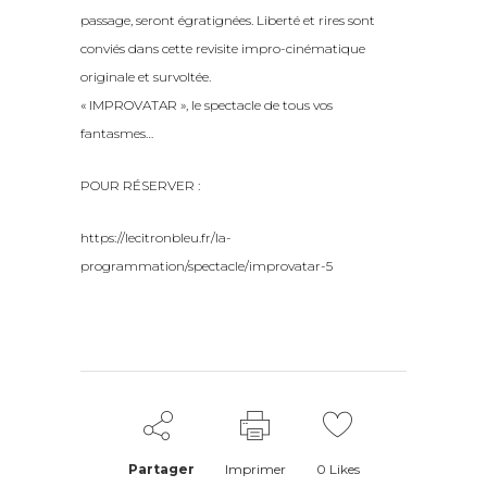
passage, seront égratignées. Liberté et rires sont
conviés dans cette revisite impro-cinématique
originale et survoltée.
« IMPROVATAR », le spectacle de tous vos
fantasmes…
POUR RÉSERVER :
https://lecitronbleu.fr/la-
programmation/spectacle/improvatar-5
Partager
Imprimer
0
Likes