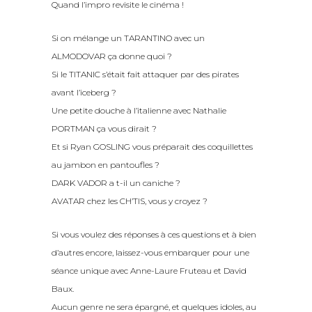
Quand l’impro revisite le cinéma !
Si on mélange un TARANTINO avec un
ALMODOVAR ça donne quoi ?
Si le TITANIC s’était fait attaquer par des pirates
avant l’iceberg ?
Une petite douche à l’italienne avec Nathalie
PORTMAN ça vous dirait ?
Et si Ryan GOSLING vous préparait des coquillettes
au jambon en pantoufles ?
DARK VADOR a t-il un caniche ?
AVATAR chez les CH’TIS, vous y croyez ?
Si vous voulez des réponses à ces questions et à bien
d’autres encore, laissez-vous embarquer pour une
séance unique avec Anne-Laure Fruteau et David
Baux.
Aucun genre ne sera épargné, et quelques idoles, au