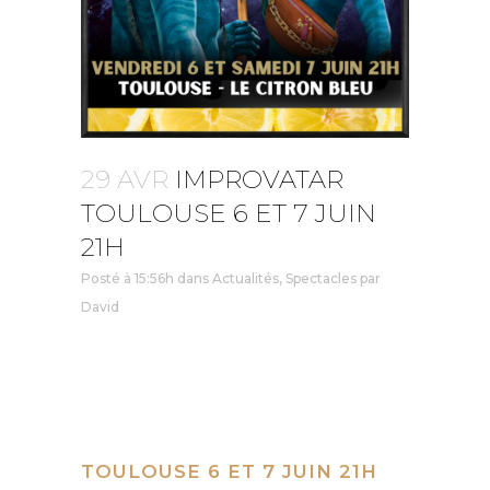
29 AVR
IMPROVATAR
TOULOUSE 6 ET 7 JUIN
21H
Posté à 15:56h
dans
Actualités
,
Spectacles
par
David
IMPROVATAR
THEATRE LE
CITRON BLEU
TOULOUSE 6 ET 7 JUIN 21H