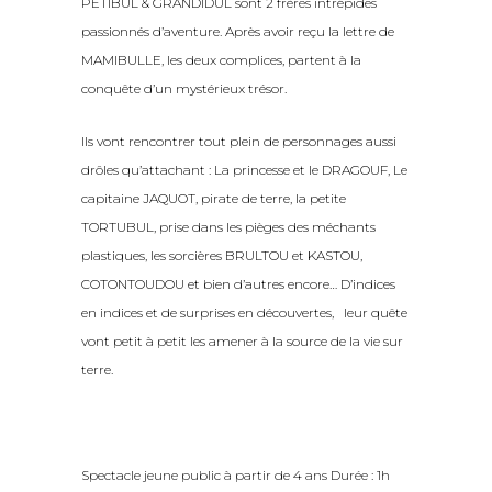
PETIBUL & GRANDIDUL sont 2 frères intrépides
passionnés d’aventure. Après avoir reçu la lettre de
MAMIBULLE, les deux complices, partent à la
conquête d’un mystérieux trésor.
Ils vont rencontrer tout plein de personnages aussi
drôles qu’attachant : La princesse et le DRAGOUF, Le
capitaine JAQUOT, pirate de terre, la petite
TORTUBUL, prise dans les pièges des méchants
plastiques, les sorcières BRULTOU et KASTOU,
COTONTOUDOU et bien d’autres encore… D’indices
en indices et de surprises en découvertes, leur quête
vont petit à petit les amener à la source de la vie sur
terre.
Spectacle jeune public à partir de 4 ans Durée : 1h