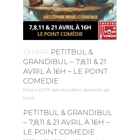
19 MAR
PETITBUL &
GRANDIBUL – 7,8,11 & 21
AVRIL À 16H – LE POINT
COMEDIE
Posté à 10:37h
dans
Actualités
,
Spectacles
par
David
PETITBUL & GRANDIBUL
– 7,8,11 & 21 AVRIL À 16H –
LE POINT COMEDIE