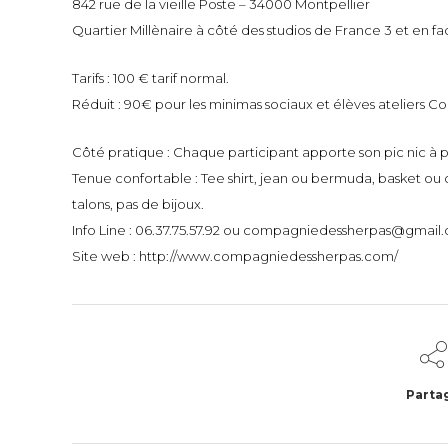
842 rue de la vieille Poste – 34000 Montpellier
Quartier Millènaire à côté des studios de France 3 et en fa
Tarifs : 100 € tarif normal.
Réduit : 90€ pour les minimas sociaux et élèves ateliers 
Côté pratique : Chaque participant apporte son pic nic à pa
Tenue confortable : Tee shirt, jean ou bermuda, basket ou
talons, pas de bijoux.
Info Line : 06.37.75.57.92 ou compagniedessherpas@gmail
Site web : http://www.compagniedessherpas.com/
Parta