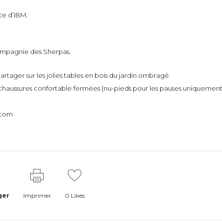
ce d’IBM.
Compagnie des Sherpas.
rtager sur les jolies tables en bois du jardin ombragé.
 chaussures confortable fermées (nu-pieds pour les pauses uniquement
.com
ger
Imprimer
0
Likes