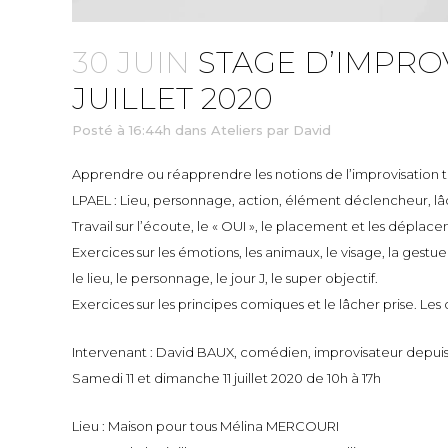
30 JUIN
STAGE D’IMPROV
JUILLET 2020
Posté à 16:44h
dans
Ateliers
par
David
Apprendre ou réapprendre les notions de l’improvisation 
LPAEL : Lieu, personnage, action, élément déclencheur, lâ
Travail sur l’écoute, le « OUI », le placement et les déplacem
Exercices sur les émotions, les animaux, le visage, la ges
le lieu, le personnage, le jour J, le super objectif.
Exercices sur les principes comiques et le lâcher prise. Les
Intervenant : David BAUX, comédien, improvisateur depuis 
Samedi 11 et dimanche 11 juillet 2020 de 10h à 17h
Lieu : Maison pour tous Mélina MERCOURI